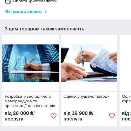
Оплата криптовалютой
Всі умови оплати
З цим товаром також замовляють
Розробка інвестиційного
Оцінка упущеної вигоди
Оцін
меморандума та
корп
презентації для інвесторів
20 000
19 900
від
₴/
від
₴/
від
послуга
послуга
пос