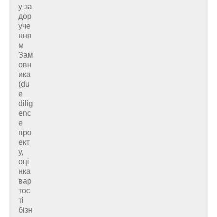
у за
дор
уче
ння
м
Зам
овн
ика
(du
e
dilig
enc
e
про
ект
у,
оці
нка
вар
тос
ті
бізн