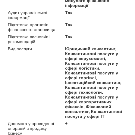
минулого фінансової
інформації
Аудит управлінської
Так
інформації
Підготовка прогнозів
Так
фінансового становища
Підготовка висновків і
Так
рекомендацій
Вид послуги
Юридичний консалтинг,
Консалтингові послуги у
сфері нерухомості,
Консалтингові послуги у
сфері логістики,
Консалтингові послуги у
сфері торгівлі,
Інвестиційний консалтинг,
Консалтингові послуги у
сфері технологій,
Консалтингові послуги у
сфері корпоративних
фінансів, Фінансовий
консалтинг, Консалтингові
послуги у сфері IT
Допомога у проведенні
+
операцій з продажу
бізнесу