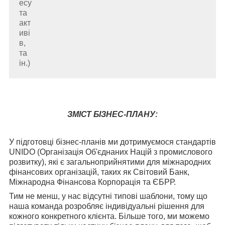
есу
та
акт
иві
в,
та
ін.)
ЗМІСТ БІЗНЕС-ПЛАНУ:
У підготовці бізнес-планів ми дотримуємося стандартів
UNIDO
(Організація Об'єднаних Націй з промислового
розвитку), які є загальноприйнятими для міжнародних
фінансових організацій, таких як Світовий Банк,
Міжнародна Фінансова Корпорація та ЄБРР.
Тим не менш, у нас відсутні типові шаблони, тому що
наша команда розробляє індивідуальні рішення для
кожного конкретного клієнта. Більше того, ми можемо