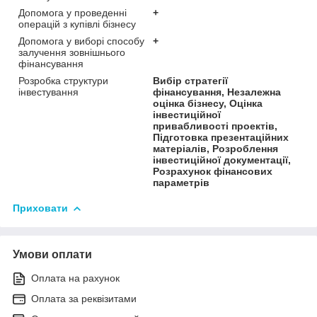
Допомога у проведенні
+
операцій з купівлі бізнесу
Допомога у виборі способу
+
залучення зовнішнього
фінансування
Розробка структури
Вибір стратегії
інвестування
фінансування, Незалежна
оцінка бізнесу, Оцінка
інвестиційної
привабливості проектів,
Підготовка презентаційних
матеріалів, Розроблення
інвестиційної документації,
Розрахунок фінансових
параметрів
Приховати
Умови оплати
Оплата на рахунок
Оплата за реквізитами