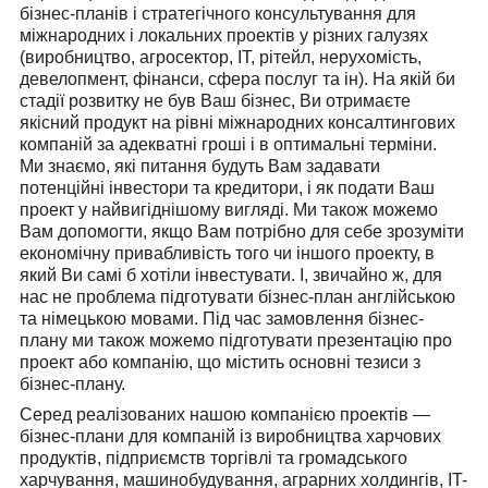
бізнес-планів і стратегічного консультування для
міжнародних і локальних проектів у різних галузях
(виробництво, агросектор,
IT,
рітейл, нерухомість,
девелопмент, фінанси, сфера послуг та ін). На якій би
стадії розвитку не був Ваш бізнес, Ви отримаєте
якісний продукт на рівні міжнародних консалтингових
компаній за адекватні гроші і в оптимальні терміни.
Ми знаємо, які питання будуть Вам задавати
потенційні інвестори та кредитори, і як подати Ваш
проект у найвигіднішому вигляді. Ми також можемо
Вам допомогти, якщо Вам потрібно для себе зрозуміти
економічну привабливість того чи іншого проекту,
в
який Ви самі б хотіли інвестувати
. І, звичайно ж, для
нас не проблема підготувати
бізнес-план англійською
та німецькою мовами. Під час замовлення бізнес-
плану ми також можемо підготувати презентацію про
проект або компанію, що містить основні тезиси з
бізнес-плану.
Серед реалізованих нашою компанією проектів
―
бізнес-плани для компаній із виробництва харчових
продуктів, підприємств торгівлі та громадського
харчування, машинобудування, аграрних холдингів, IT-