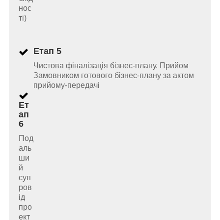
нос
ті)
Етап 5
Чистова фіналізація бізнес-плану. Прийом
Замовником готового бізнес-плану за актом
прийому-передачі
Ет
ап
6
Под
аль
ши
й
суп
ров
ід
про
ект