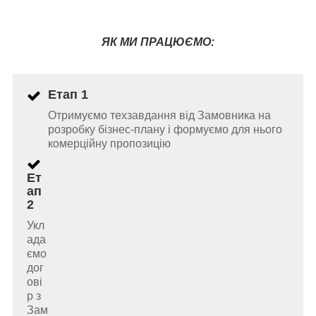
ЯК МИ ПРАЦЮЄМО:
Етап 1
Отримуємо техзавдання від Замовника на
розробку бізнес-плану і формуємо для нього
комерційну пропозицію
Ет
ап
2
Укл
ада
ємо
дог
ові
р з
Зам