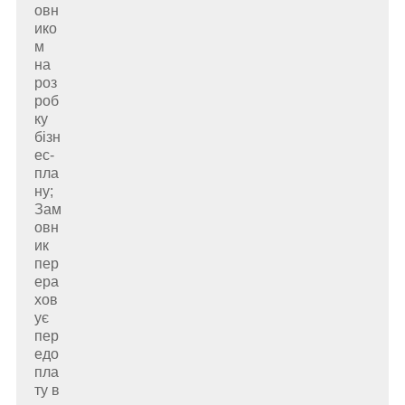
овн
ико
м
на
роз
роб
ку
бізн
ес-
пла
ну;
Зам
овн
ик
пер
ера
хов
ує
пер
едо
пла
ту в