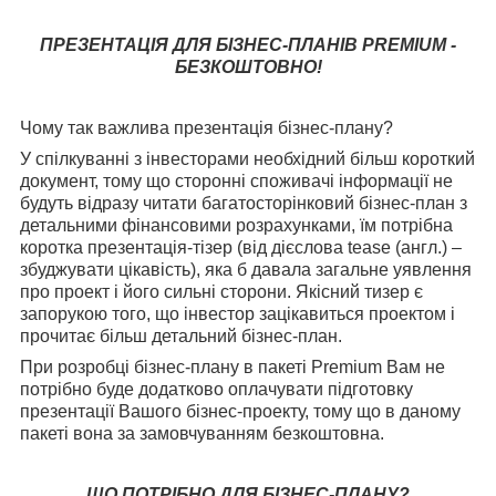
ПРЕЗЕНТАЦІЯ ДЛЯ БІЗНЕС-ПЛАНІВ
PREMIUM
-
БЕЗКОШТОВНО!
Чому так важлива презентація бізнес-плану?
У спілкуванні з інвесторами необхідний більш короткий
документ, тому що сторонні споживачі інформації не
будуть відразу читати багатосторінковий бізнес-план з
детальними фінансовими розрахунками, їм потрібна
коротка презентація-тізер (від дієслова
tease
(
a
нгл.) –
збуджувати цікавість), яка б давала загальне уявлення
про проект і його сильні сторони. Якісний тизер є
запорукою того, що інвестор зацікавиться проектом і
прочитає більш детальний бізнес-план.
При розробці бізнес-плану в пакеті Premium Вам не
потрібно буде додатково оплачувати підготовку
презентації Вашого бізнес-проекту, тому що в даному
пакеті вона за замовчуванням безкоштовна.
ЩО ПОТРІБНО ДЛЯ БІЗНЕС-ПЛАНУ?