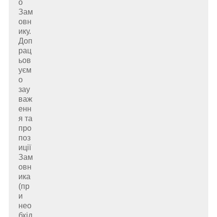
о
Зам
овн
ику.
Доп
рац
ьов
уєм
о
зау
важ
енн
я та
про
поз
иції
Зам
овн
ика
(пр
и
нео
бхід