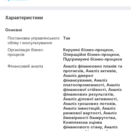
Характеристики
Основні
Постановка управлінського
Так
обліку і консультування
Організація бізнес-
Керуючі бізнес-процеси,
процесів
Операційні бізнес-процеси,
Підтримуючі бізнес-процеси
Фінансовий аналіз
Аналіз фінансових планів та
прогнозів, Аналіз активів,
Аналіз джерел
фінансування, Аналіз
платоспроможності, Аналіз
фінансової стійкості, Аналіз
фінансових результатів,
Аналіз ділової активності,
Аналіз грошових потоків,
Аналіз інвестицій, Аналіз
ринкової вартості, Аналіз
ймовірності банкрутства,
Комплексна оцінка
фінансового стану, Аналіз