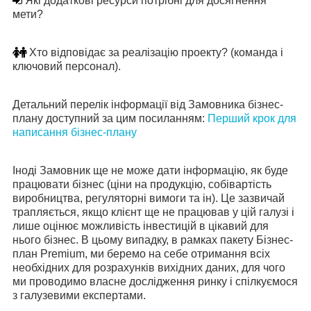
Які додаткові ресурси потрібні для досягнення
мети?
Хто відповідає за реалізацію проекту? (команда і
ключовий персонал).
Детальний перелік інформації від Замовника бізнес-
плану доступний за цим посиланням:
Перший крок для
написання бізнес-плану
Іноді Замовник ще не може дати інформацію, як буде
працювати бізнес (ціни на продукцію, собівартість
виробництва, регуляторні вимоги та ін). Це зазвичай
трапляється, якщо клієнт ще не працював у цій галузі і
лише оцінює можливість інвестицій в цікавий для
нього бізнес. В цьому випадку, в рамках пакету Бізнес-
план
Premium
, ми беремо на себе отримання всіх
необхідних для розрахунків вихідних даних, для чого
ми проводимо власне дослідження ринку і спілкуємося
з галузевими експертами.