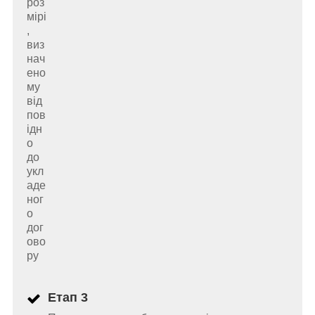
роз
мірі
,
виз
нач
ено
му
від
пов
ідн
о
до
укл
аде
ног
о
дог
ово
ру
Етап 3