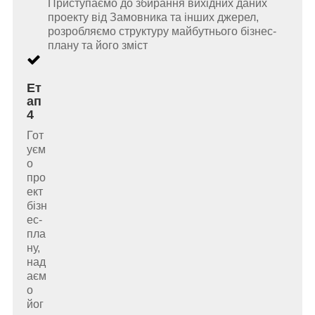
Приступаємо до збирання вихідних даних
проекту від Замовника та інших джерел,
розробляємо структуру майбутнього бізнес-
плану та його зміст
Ет
ап
4
Гот
уєм
о
про
ект
бізн
ес-
пла
ну,
над
аєм
о
йог