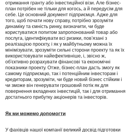
отримання гранту або інвестиційної візи. Але бізнес-
план потрібен не тільки для когось, а й передусім для
себе. Це основний документ підприємця. Адже для
того, щоб почати нову справу, потрібно зрозуміти
динаміку та ємність ринку, визначити, чи буде
користуватися попитом запропонований товар або
послуга, ідентифікувати всі ризики, пов'язані з
реалізацією проєкту, і як у майбутньому можна їх
мінімізувати, зрозуміти сильні сторони проекту та як їх
використовувати найефективніше, і, звісно ж,
об'єктивно розрахувати фінансові та економічні
показники проекту. Отже, бізнес-план дасть змогу як
самому підприємцю, так і потенційним інвесторам і
кредиторам, зрозуміти, чи буде новий бізнес стійким і
чи зможе він генерувати грошовий потік як для
повернення вкладених інвестицій, так і для отримання
достатнього прибутку акціонерів та інвесторів.
Як ми можемо допомогти
У фахівців нашої компанії великий досвід підготовки