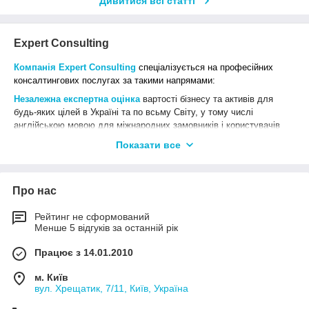
Дивитися всі статті
Expert Consulting
Компанія Expert Consulting
спеціалізується на професійних
консалтингових послугах за
такими напрямами:
Незалежна експертна оцінка
вартості бізнесу та активів для
будь-яких цілей в Україні та по всьму Світу, у тому числі
англійською мовою для міжнародних замовників і користувачів
оцінки, а саме оцінка вартості:
Показати все
корпоративних прав (часток у статутному капіталі
підприємств);
пакетів акцій акціонерних товариств;
Про нас
прав на об'єкти інтелектуальної власності
Рейтинг не сформований
(торговельних марок, винаходів, авторських прав
Менше 5 відгуків за останній рік
тощо);
матеріальних збітків та упущеної вигоди від
Працює з 14.01.2010
військових та протиправних дій;
м. Київ
основних засобів та майнових комплексів
вул. Хрещатик, 7/11, Київ, Україна
підприємств;