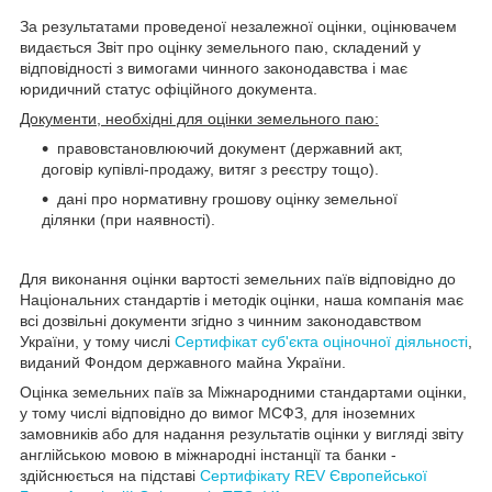
За результатами проведеної незалежної оцінки, оцінювачем
видається Звіт про оцінку земельного паю, складений у
відповідності з вимогами чинного законодавства і має
юридичний статус офіційного документа.
Документи, необхідні для оцінки земельного паю:
правовстановлюючий документ (державний акт,
договір купівлі-продажу, витяг з реєстру тощо).
дані про нормативну грошову оцінку земельної
ділянки (при наявності).
Для виконання оцінки вартості земельних паїв відповідно до
Національних стандартів і методік оцінки, наша компанія має
всі дозвільні документи згідно з чинним законодавством
України
, у тому числі
Сертифікат суб'єкта оціночної діяльності
,
виданий Фондом державного майна України.
Оцінка
земельних паїв
за Міжнародними стандартами оцінки,
у тому числі відповідно до вимог МСФЗ, для іноземних
замовників або для надання результатів оцінки у вигляді звіту
англійською мовою в міжнародні інстанції та банки -
здійснюється на підставі
Сертифікату REV Європейської