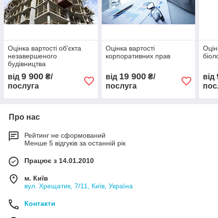
Оцінка вартості об'єкта
Оцінка вартості
Оцін
незавершеного
корпоративних прав
біол
будівництва
9 900
19 900
від
₴/
від
₴/
від
послуга
послуга
пос
Про нас
Рейтинг не сформований
Менше 5 відгуків за останній рік
Працює з 14.01.2010
м. Київ
вул. Хрещатик, 7/11, Київ, Україна
Контакти