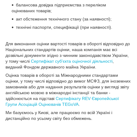
балансова довідка підприємства з переліком
оцінюваних товарів;
акт обстеження технічного стану (за наявності);
технічні паспорти, специфікації (при наявності).
Для виконання оцінки вартості товарів в обороті відповідно до
Національних стандартів оцінки, наша компанія має всі
дозвільні документи згідно з чинним законодавством України
,
у тому числі
Сертифікат суб'єкта оціночної діяльності
,
виданий Фондом державного майна України.
Оцінка
товарів в обороті
за Міжнародними стандартами
оцінки, у тому числі відповідно до вимог МСФЗ, для іноземних
замовників або для надання результатів оцінки у вигляді звіту
англійською мовою в міжнародні інстанції та банки -
здійснюється на підставі
Сертифікату REV Європейської
Групи Асоціацій Оцінювачів TEGoVA
.
Ми базуємось у Києві, але працюємо по всій Україні і
дистанційно по усьому світу без обмежень.