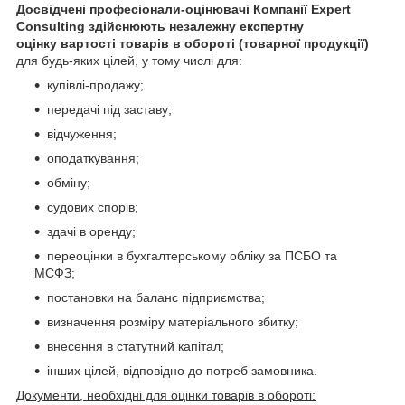
Досвідчені професіонали-оцінювачі Компанії Expert
Consulting здійснюють незалежну експертну
оцінку
вартості товарів в обороті (товарної продукції)
для будь-яких цілей, у тому числі для:
купівлі-продажу;
передачі під заставу;
відчуження;
оподаткування;
обміну;
судових спорів;
здачі в оренду;
переоцінки в бухгалтерському обліку за ПСБО та
МСФЗ;
постановки на баланс підприємства;
визначення розміру матеріального збитку;
внесення в статутний капітал;
інших цілей, відповідно до потреб замовника.
Документи, необхідні для оцінки товарів в обороті: