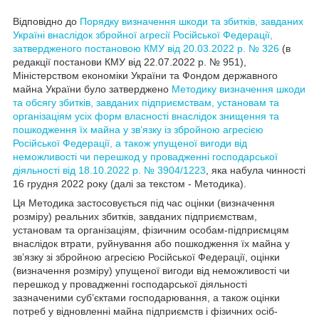
Відповідно до
Порядку визначення шкоди та збитків, завданих
Україні внаслідок збройної агресії Російської Федерації,
затвердженого постановою КМУ від 20.03.2022 р. № 326
(в
редакції постанови КМУ від 22.07.2022 р. № 951),
Міністерством економіки України та Фондом державного
майна України було затверджено
Методику визначення шкоди
та обсягу збитків, завданих підприємствам, установам та
організаціям усіх форм власності внаслідок знищення та
пошкодження їх майна у зв’язку із збройною агресією
Російської Федерації, а також упущеної вигоди від
неможливості чи перешкод у провадженні господарської
діяльності від 18.10.2022 р. №
3904/1223
, яка набула чинності
16 грудня 2022 року (далі за текстом - Методика).
Ця Методика застосовується під час оцінки (визначення
розміру) реальних збитків, завданих підприємствам,
установам та організаціям, фізичним особам-підприємцям
внаслідок втрати, руйнування або пошкодження їх майна у
зв’язку зі збройною агресією Російської Федерації, оцінки
(визначення розміру) упущеної вигоди від неможливості чи
перешкод у провадженні господарської діяльності
зазначеними суб’єктами господарювання, а також оцінки
потреб у відновленні майна підприємств і фізичних осіб-