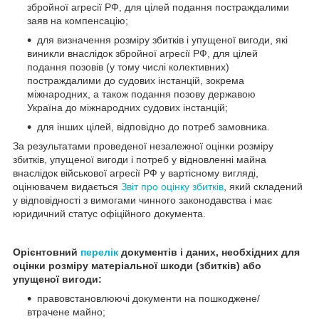
збройної агресії РФ, для цілей подання постраждалими
заяв на компенсацію;
для визначення розміру збитків і упущеної вигоди, які
виникли внаслідок збройної агресії РФ, для цілей
подання позовів (у тому числі колективних)
постраждалими до судових інстанцій, зокрема
міжнародних, а також подання позову державою
Україна до міжнародних судових інстанцій;
для інших цілей, відповідно до потреб замовника.
За результатами проведеної незалежної оцінки розміру
збитків, упущеної вигоди і потреб у відновленні майна
внаслідок військової агресії РФ у вартісному вигляді,
оцінювачем видається
Звіт про оцінку збитків
, який складений
у відповідності з вимогами чинного законодавства і має
юридичний статус офіційного документа.
Орієнтовний
перелік
документів і даних, необхідних для
оцінки розміру матеріальної шкоди (збитків) або
упущеної вигоди:
правовстановлюючі документи на пошкоджене/
втрачене майно;