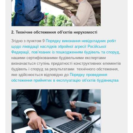
2. Технічне обстеження об'єктів нерухомості
Згідно з пунктом 9
Порядку виконання невідкладних робіт
щодо ліквідації наслідків збройної агресії Російської
Федерації, пов’язаних із пошкодженням будівель та споруд
,
нашими сертифікованими будівельними експертами
визначається ступінь придатності конструктивних елементів
будівель і споруд за результатами технічного обстеження,
яке здійснюється відповідно до
Порядку проведення
обстеження прийнятих в експлуатацію об’єктів будівництва