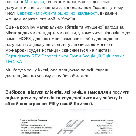
оцінки та
Методики
, наша компанія має всі дозвільні
документи згідно з чинним законодавством України
, у тому
числі
Сертифікат суб'єкта оціночної діяльності
, виданий
Фондом державного майна України.
Оцінка
розміру матеріальних збитків та упущеної вигоди за
Міжнародними стандартами оцінки, у тому числі відповідно до
вимог МСФЗ, для іноземних замовників або для надання
результатів оцінки у вигляді звіту англійською мовою в
міжнародні суди і інстанції - здійснюється на підставі
Сертифікату REV Європейської Групи Асоціацій Оцінювачів
TEGoVA
.
Ми базуємось у Києві, але працюємо по всій Україні і
дистанційно по усьому світу без обмежень.
Вибіркові відгуки клієнтів, які раніше замовляли послуги
оцінки розміру збитків та упущеної вигоди у зв'язку із
збройною агресією РФ у нашій Компанії: