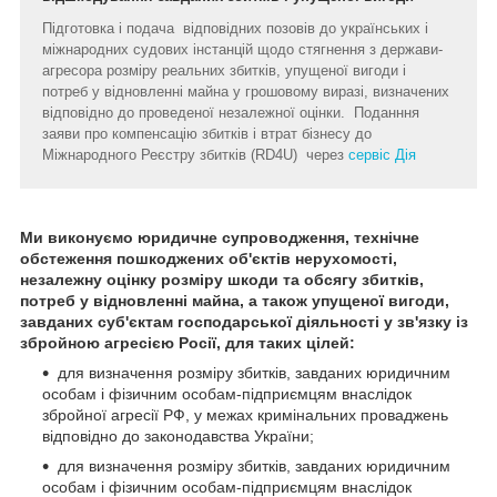
Підготовка і подача відповідних позовів до українських і
міжнародних судових інстанцій щодо стягнення з держави-
агресора розміру реальних збитків, упущеної вигоди і
потреб у відновленні майна у грошовому виразі, визначених
відповідно до проведеної незалежної оцінки. Поданння
заяви про компенсацію збитків і втрат бізнесу до
Міжнародного Реєстру збитків (RD4U) через
сервіс Дія
Ми виконуємо юридичне супроводження, технічне
обстеження пошкоджених об'єктів нерухомості,
незалежну оцінку
розміру шкоди та обсягу збитків,
потреб у відновленні майна, а також упущеної вигоди,
завданих суб'єктам господарської діяльності у зв'язку із
збройною агресією Росії, для таких цілей:
для визначення розміру збитків,
завданих юридичним
особам і фізичним особам-підприємцям
внаслідок
збройної агресії РФ, у межах кримінальних проваджень
відповідно до законодавства України;
для визначення розміру збитків, завданих юридичним
особам і фізичним особам-підприємцям внаслідок