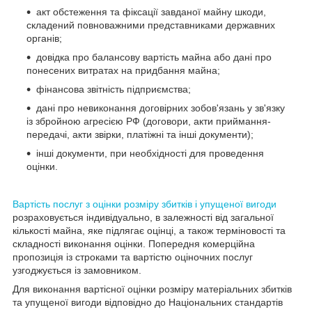
акт обстеження та фіксації завданої майну шкоди,
складений повноважними представниками державних
органів;
довідка про балансову вартість майна або дані про
понесених витратах на придбання майна;
фінансова звітність підприємства;
дані про невиконання договірних зобов'язань у зв'язку
із збройною агресією РФ (договори, акти приймання-
передачі, акти звірки, платіжні та інші документи);
інші документи, при необхідності для проведення
оцінки.
Вартість послуг з оцінки розміру збитків і упущеної вигоди
розраховується індивідуально, в залежності від загальної
кількості майна, яке підлягає оцінці, а також терміновості та
складності виконання оцінки. Попередня комерційна
пропозиція із строками та вартістю оціночних послуг
узгоджується із замовником.
Для виконання вартісної оцінки розміру матеріальних збитків
та упущеної вигоди відповідно до Національних стандартів