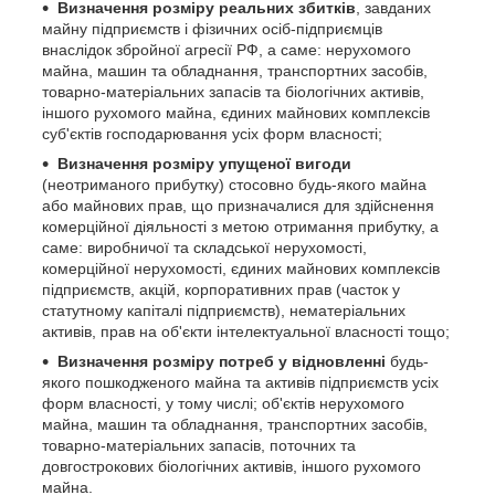
Визначення розміру реальних збитків
, завданих
майну підприємств і фізичних осіб-підприємців
внаслідок збройної агресії РФ, а саме: нерухомого
майна, машин та обладнання, транспортних засобів,
товарно-матеріальних запасів та біологічних активів,
іншого рухомого майна, єдиних майнових комплексів
суб'єктів господарювання усіх форм власності;
Визначення розміру упущеної вигоди
(неотриманого прибутку) стосовно будь-якого майна
або майнових прав, що призначалися для здійснення
комерційної діяльності з метою отримання прибутку, а
саме: виробничої та складської нерухомості,
комерційної нерухомості, єдиних майнових комплексів
підприємств, акцій, корпоративних прав (часток у
статутному капіталі підприємств), нематеріальних
активів, прав на об'єкти інтелектуальної власності тощо;
Визначення розміру потреб у відновленні
будь-
якого пошкодженого майна та активів підприємств усіх
форм власності, у тому числі; об'єктів нерухомого
майна, машин та обладнання, транспортних засобів,
товарно-матеріальних запасів, поточних та
довгострокових біологічних активів, іншого рухомого
майна.