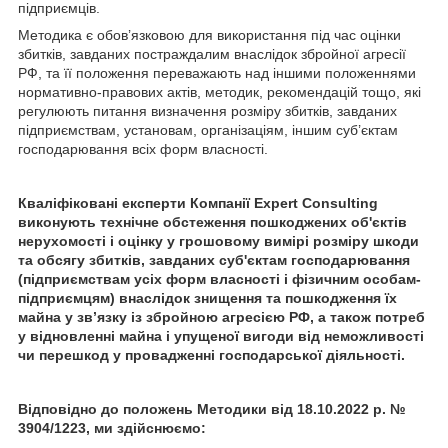
підприємців.
Методика є обов’язковою для використання під час оцінки
збитків, завданих постраждалим внаслідок збройної агресії
РФ, та її положення переважають над іншими положеннями
нормативно-правових актів, методик, рекомендацій тощо, які
регулюють питання визначення розміру збитків, завданих
підприємствам, установам, організаціям, іншим суб’єктам
господарювання всіх форм власності.
Кваліфіковані експерти Компанії Expert Consulting
виконують технічне обстеження пошкоджених об'єктів
нерухомості і оцінку у грошовому вимірі
розміру шкоди
та обсягу збитків, завданих суб'єктам господарювання
(підприємствам усіх форм власності і фізичним особам-
підприємцям) внаслідок знищення та пошкодження їх
майна у зв’язку із збройною агресією РФ, а також потреб
у відновленні майна і упущеної вигоди від неможливості
чи перешкод у провадженні господарської діяльності
.
Відповідно до положень Методики
від 18.10.2022 р. №
3904/1223,
ми здійснюємо: