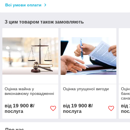
Всі умови оплати
З цим товаром також замовляють
Оцінка майна у
Оцінка упущеної вигоди
Оцін
виконавчому провадженні
банк
сана
19 900
19 900
від
₴/
від
₴/
від
послуга
послуга
пос
Про нас