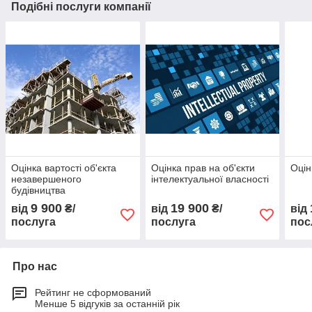
Подібні послуги компанії
Оцінка вартості об'єкта
Оцінка прав на об'єкти
Оцін
незавершеного
інтелектуальної власності
будівництва
9 900
19 900
від
₴/
від
₴/
від
послуга
послуга
пос
Про нас
Рейтинг не сформований
Менше 5 відгуків за останній рік