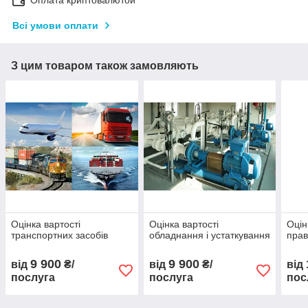
Всі умови оплати
З цим товаром також замовляють
Оцінка вартості
Оцінка вартості
Оцін
транспортних засобів
обладнання і устаткування
пра
9 900
9 900
від
₴/
від
₴/
від
послуга
послуга
пос