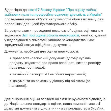
Відповідно до
статті 7 Закону України "Про оцінку майна,
майнових прав та професійну оціночну діяльність в Україні"
проведення оцінки об'єкта нерухомості є обов'язковим у разі
переоцінки для цілей бухгалтерського обліку.
За результатами проведеної незалежної оцінки, оцінювачем
видається
Звіт про оцінку об'єкта нерухомості
, який складений
у відповідності з вимогами чинного законодавства і має
юридичний статус офіційного документа.
Документи, необхідні для оцінки нерухомості:
правовстановлюючий документ (договір купівлі-
продажу, свідоцтво про право власності, витяг з реєстру
прав власності тощо)
;
технічний паспорт БТІ на об'єкт нерухомості
;
документи на земельну ділянку під об'єктом (за
наявності).
Для виконання оцінки вартості об'єктів нерухомості відповідно
до Національних стандартів оцінки, наша компанія має всі
дозвільні документи згідно з чинним законодавством України
,