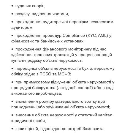
судових спорів;
розділу, виділення частини;
проходження аудиторської перевірки незалежним
аудитором;
проходження процедур Compliance (KYC, AML) у
фінансових та банківських установах;
проходження фінансового моніторингу під час
здійснення грошових транзакцій у процесі операцій
купівлі-продажу об'єктів нерухомості;
переоцінки
об'єктів нерухомості
в бухгалтерському
обліку згідно з ПСБО та МСФЗ;
при примусовому відчуженні об'єкта нерухомості у
процедурі банкрутства (ліквідації, санації) або в ході
виконавчого виробництва;
визначення розміру матеріального збитку при
пошкодженні або зруйнуванні об'єкта нерухомості;
внесення
об'єкта нерухомості у статутний капітал
юридичної особи
;
інших цілей, відповідно до потреб Замовника.