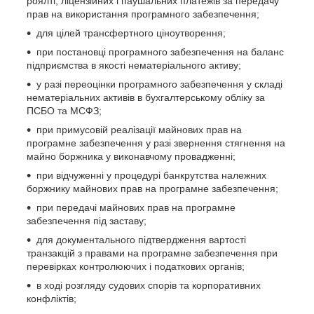
роялті, ліцензійних і паушальних платежів за передачу
прав на використання програмного забезпечення;
для цілей трансфертного ціноутворення;
при постановці програмного забезпечення на баланс
підприємства в якості нематеріального активу;
у разі переоцінки програмного забезпечення у складі
нематеріальних активів в бухгалтерському обліку за
ПСБО та МСФЗ;
при примусовій реалізації майнових прав на
програмне забезпечення у разі звернення стягнення на
майно боржника у виконавчому провадженні;
при відчуженні у процедурі банкрутства належних
боржнику майнових прав на програмне забезпечення;
при передачі майнових прав на програмне
забезпечення під заставу;
для документального підтвердження вартості
транзакцій з правами на програмне забезпечення при
перевірках контролюючих і податкових органів;
в ході розгляду судових спорів та корпоративних
конфліктів;