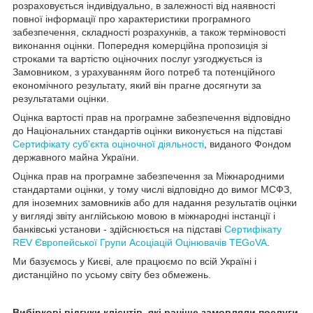
розраховується індивідуально, в залежності від наявності
повної інформації про характеристики програмного
забезпечення, складності розрахунків, а також терміновості
виконання оцінки. Попередня комерційна пропозиція зі
строками та вартістю оціночних послуг узгоджується із
Замовником, з урахуванням його потреб та потенційного
економічного результату, який він прагне досягнути за
результатами оцінки.
Оцінка вартості прав на програмне забезпечення відповідно
до Національних стандартів оцінки виконується на підставі
Сертифікату суб'єкта оціночної діяльності
, виданого Фондом
державного майна України.
Оцінка прав на програмне забезпечення за Міжнародними
стандартами оцінки, у тому числі відповідно до вимог МСФЗ,
для іноземних замовників або для надання результатів оцінки
у вигляді звіту англійською мовою в міжнародні інстанції і
банківські установи - здійснюється на підставі
Сертифікату
REV Європейської Групи Асоціацій Оцінювачів TEGoVA
.
Ми базуємось у Києві, але працюємо по всій Україні і
дистанційно по усьому світу без обмежень.
Вибіркові відгуки клієнтів, які раніше замовляли послуги