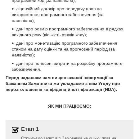
програмний код (за наявністю);
ліцензійний договір про передачу прав на
використання програмного забезпечення (за
наявністю);
дані про розмір програмного забезпечення в рядках
вихідного року (кількість рядків коду);
дані про монетизацію програмного забезпечення
станом на дату оцінки та на прогнозний період (за
наявністю)
;
дані про понесені витрати на розробку програмного
забезпечення
.
Перед наданням нам вищевказаної інформації за
бажанням Замовника ми укладаємо з ним Угоду про
нерозголошення конфіденційної інформації (NDA).
ЯК МИ ПРАЦЮЄМО:
Етап 1
Отримуємо запит від Замовника на оцінку прав на