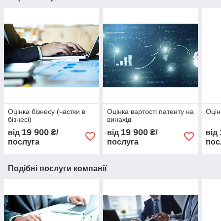
Оцінка бізнесу (частки в
Оцінка вартості патенту на
Оцін
бізнесі)
винахід
19 900
19 900
від
₴/
від
₴/
від
послуга
послуга
пос
Подібні послуги компанії