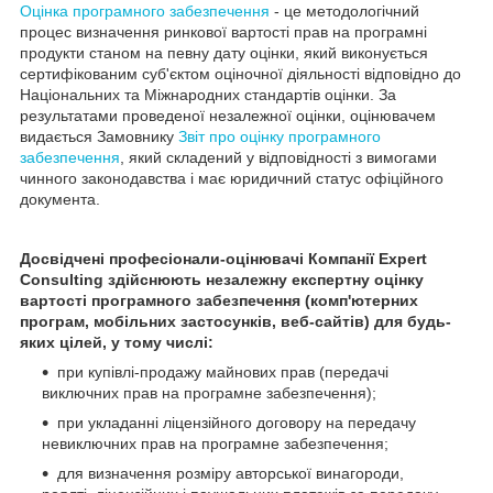
Оцінка програмного забезпечення
- це методологічний
процес визначення ринкової вартості прав на програмні
продукти станом на певну дату оцінки, який виконується
сертифікованим суб'єктом оціночної діяльності відповідно до
Національних та Міжнародних стандартів оцінки. За
результатами проведеної незалежної оцінки, оцінювачем
видається Замовнику
Звіт про оцінку програмного
забезпечення
, який складений у відповідності з вимогами
чинного законодавства і має юридичний статус офіційного
документа.
Досвідчені професіонали-оцінювачі Компанії Expert
Consulting здійснюють незалежну експертну оцінку
вартості програмного забезпечення (комп'ютерних
програм, мобільних застосунків, веб-сайтів) для будь-
яких цілей, у тому числі:
при купівлі-продажу майнових прав (передачі
виключних прав на програмне забезпечення);
при укладанні ліцензійного договору на передачу
невиключних прав на програмне забезпечення;
для визначення розміру авторської винагороди,