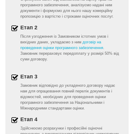
програмного забезпечення, аналізуємо надані ним
документи і формуємо для нього нашу комерційну
пропозицію з вартістю і строками оціночних послуг.
Етап 2
Після узгодження із Замовником істотних умов і
вихідних даних, укладаємо з ним
договір на
проведення оцінки програмного забезпечення
.
Замовник перераховує передоплату у розмірі 50% від
суми договору.
Етап 3
Замовник відповідно до укладеного договору надає
нам для опрацювання повний перелік документів і
відомостей, необхідних для проведення оцінки
програмного забезпечення за Національними і
Міжнародними стандартами оцінки.
Етап 4
Здійснюємо розрахунки і професійні оціночні
процедури, з використанням відповідних нормативних